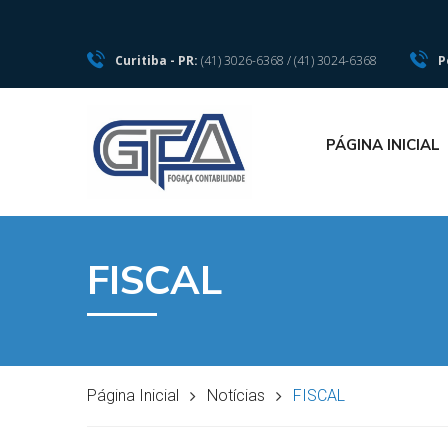
Curitiba - PR:
(41) 3026-6368 / (41) 3024-6368
P
PÁGINA INICIAL
FISCAL
Página Inicial
Notícias
FISCAL