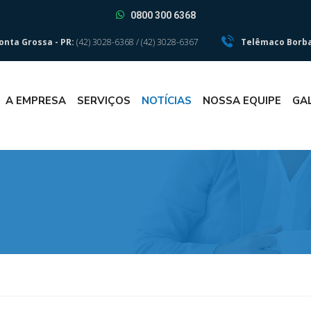
0800 300 6368
onta Grossa - PR:
(42) 3028-6368 / (42) 3028-6367
Telêmaco Borba
A EMPRESA
SERVIÇOS
NOTÍCIAS
NOSSA EQUIPE
GA