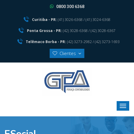
0800 300 6368
Curitiba - PR:
(41) 3026-6368 / (41) 3024-6368
Ponta Grossa - PR:
(42) 3028-6368 / (42) 3028-6367
Telêmaco Borba - PR:
(42) 3273-2982 / (42) 3273-1693
Clientes
ESocial