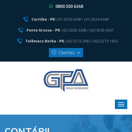
0800 300 6368
Curitiba - PR:
(41) 3026-6368 / (41) 3024-6368
Ponta Grossa - PR:
(42) 3028-6368 / (42) 3028-6367
Telêmaco Borba - PR:
(42) 3273-2982 / (42) 3273-1693
Clientes
CONTÁBIL