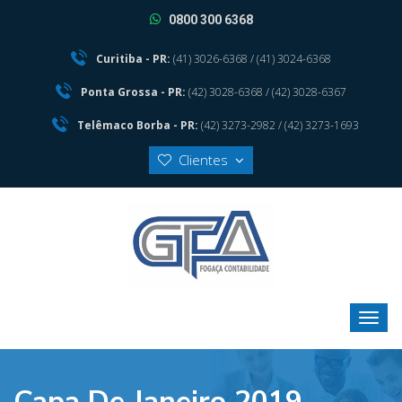
0800 300 6368
Curitiba - PR:
(41) 3026-6368 / (41) 3024-6368
Ponta Grossa - PR:
(42) 3028-6368 / (42) 3028-6367
Telêmaco Borba - PR:
(42) 3273-2982 / (42) 3273-1693
Clientes
Capa De Janeiro 2019