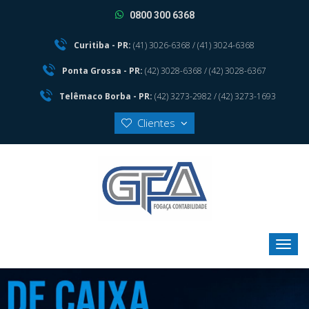
0800 300 6368
Curitiba - PR:
(41) 3026-6368 / (41) 3024-6368
Ponta Grossa - PR:
(42) 3028-6368 / (42) 3028-6367
Telêmaco Borba - PR:
(42) 3273-2982 / (42) 3273-1693
Clientes