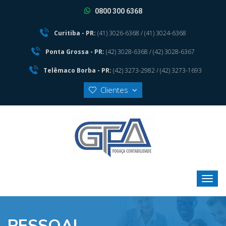
0800 300 6368
Curitiba - PR:
(41) 3026-6368 / (41) 3024-6368
Ponta Grossa - PR:
(42) 3028-6368 / (42) 3028-6367
Telêmaco Borba - PR:
(42) 3273-2982 / (42) 3273-1693
Clientes
PESSOAL